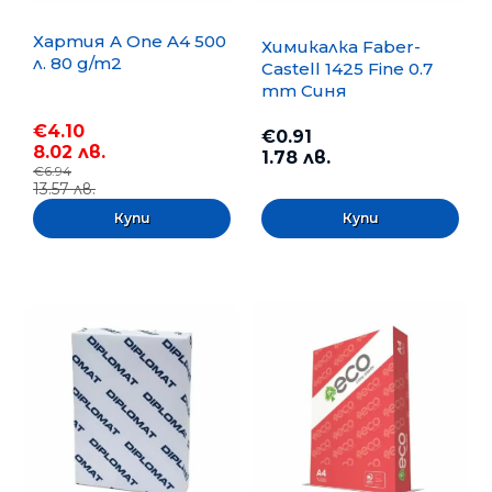
Хартия A One A4 500
Химикалка Faber-
л. 80 g/m2
Castell 1425 Fine 0.7
mm Синя
€4.10
€0.91
8.02 лв.
1.78 лв.
€6.94
13.57 лв.