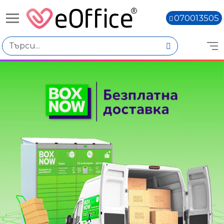
070013505
Книги,