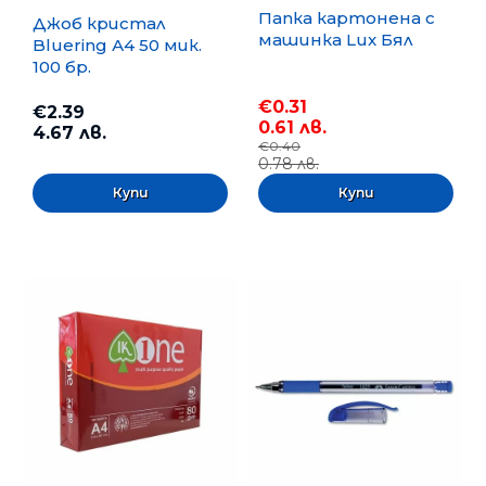
Папка картонена с
Джоб кристал
машинка Lux Бял
Bluering А4 50 мик.
100 бр.
€0.31
€2.39
0.61 лв.
4.67 лв.
€0.40
0.78 лв.