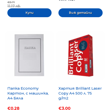
€5.71
11.17 лв.
Виж детайли
Папка Economy
Хартия Brilliant Laser
Картон, с машинка,
Copy A4 500 л. 75
А4 Бяла
g/m2
€0.28
€3.00