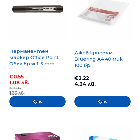
Перманентен
Джоб кристал
маркер Office Point
Bluering А4 40 мик.
Объл връх 1-5 mm
100 бр.
Черен
€0.55
€2.22
1.08 лв.
4.34 лв.
€0.68
1.33 лв.