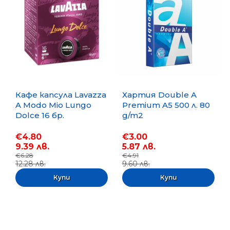
Кафе капсула Lavazza
Хартия Double A
A Modo Mio Lungo
Premium A5 500 л. 80
Dolce 16 бр.
g/m2
€4.80
€3.00
9.39 лв.
5.87 лв.
€6.28
€4.91
12.28 лв.
9.60 лв.