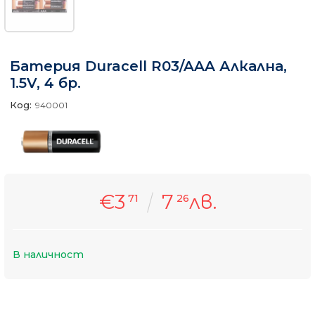
Батерия Duracell R03/AAA Алкална,
1.5V, 4 бр.
Код:
940001
€3
7
лв.
71
26
В наличност