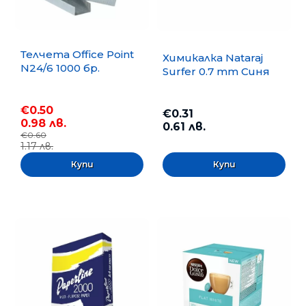
Телчета Office Point
Химикалка Nataraj
N24/6 1000 бр.
Surfer 0.7 mm Синя
€0.50
€0.31
0.98 лв.
0.61 лв.
€0.60
1.17 лв.