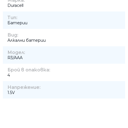
Марка:
Duracell
Тип:
Батерии
Вид:
Алкални батерии
Модел:
R3/AAA
Брой в опаковка:
4
Напрежение:
1.5V