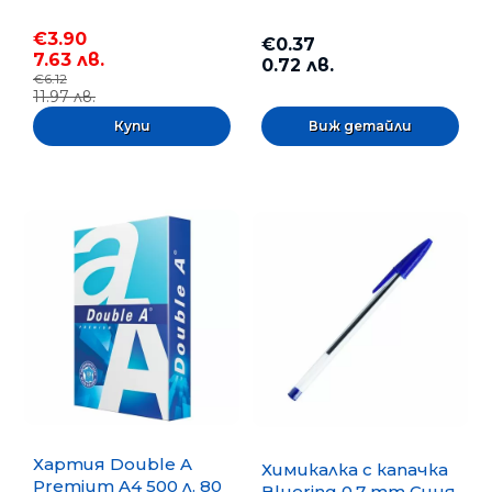
€3.90
€0.37
7.63 лв.
0.72 лв.
€6.12
11.97 лв.
Виж детайли
Хартия Double A
Химикалка с капачка
Premium A4 500 л. 80
Bluering 0.7 mm Синя