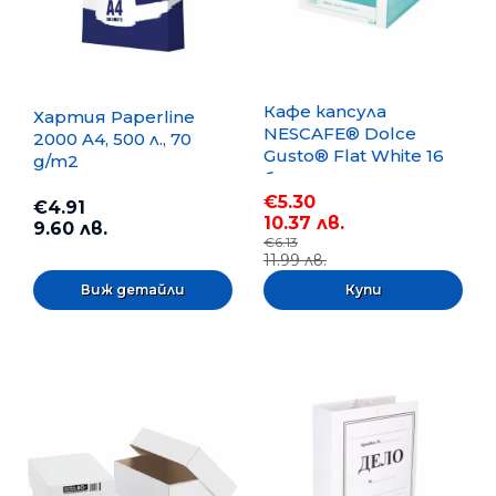
Кафе капсула
Хартия Paperline
NESCAFE® Dolce
2000 A4, 500 л., 70
Gusto® Flat White 16
g/m2
бр.
€5.30
€4.91
10.37 лв.
9.60 лв.
€6.13
11.99 лв.
Виж детайли