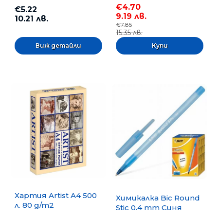
€4.70
€5.22
9.19 лв.
10.21 лв.
€7.85
15.35 лв.
Виж детайли
Хартия Artist A4 500
Химикалка Bic Round
л. 80 g/m2
Stic 0.4 mm Синя