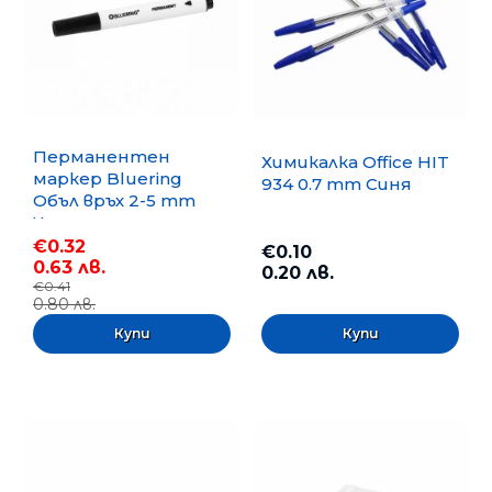
Перманентен
Химикалка Office HIT
маркер Bluering
934 0.7 mm Синя
Объл връх 2-5 mm
Черен
€0.32
€0.10
0.63 лв.
0.20 лв.
€0.41
0.80 лв.