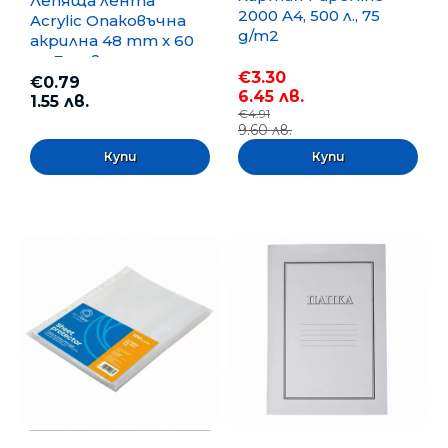
Лепяща лента
2000 A4, 500 л., 75
Acrylic Опаковъчна
g/m2
акрилна 48 mm x 60
m, Безцветна
€3.30
€0.79
6.45 лв.
1.55 лв.
€4.91
9.60 лв.