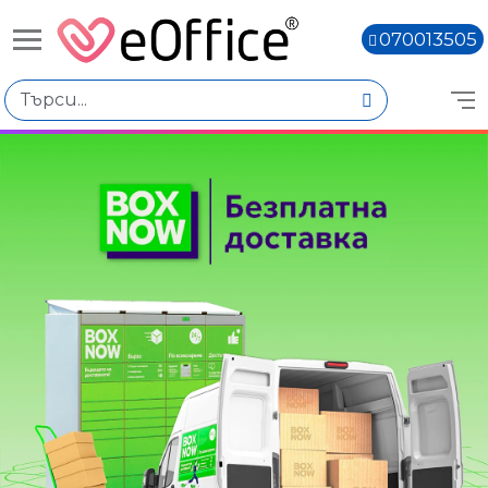
070013505
Книги,