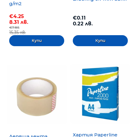
g/m2
€4.25
€0.11
8.31 лв.
0.22 лв.
€7.85
15.35 лв.
Хартия Paperline
Лепяща лента