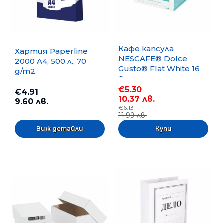
Кафе капсула
Хартия Paperline
NESCAFE® Dolce
2000 A4, 500 л., 70
Gusto® Flat White 16
g/m2
бр.
€5.30
€4.91
10.37 лв.
9.60 лв.
€6.13
11.99 лв.
Виж детайли