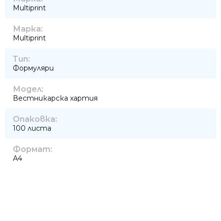
Multiprint
Марка:
Multiprint
Тип:
Формуляри
Модел:
Вестникарска хартия
Опаковка:
100 листа
Формат:
А4