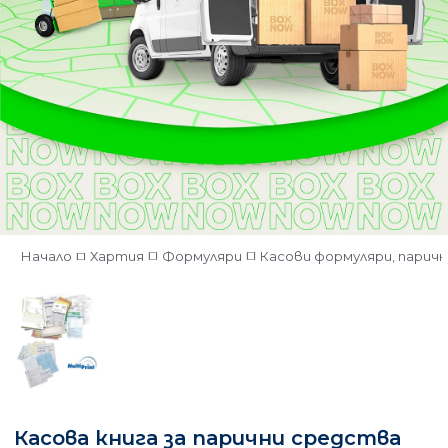
Начало
Хартия
Формуляри
Касови формуляри, парич
Касова книга за парични средства