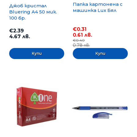
Папка картонена с
Джоб кристал
машинка Lux Бял
Bluering А4 50 мик.
100 бр.
€0.31
€2.39
0.61 лв.
4.67 лв.
€0.40
0.78 лв.