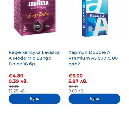
Кафе капсула Lavazza
Хартия Double A
A Modo Mio Lungo
Premium A5 500 л. 80
Dolce 16 бр.
g/m2
€4.80
€3.00
9.39 лв.
5.87 лв.
€6.28
€4.91
12.28 лв.
9.60 лв.