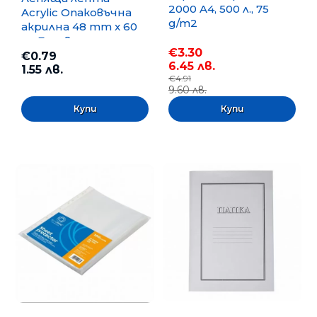
2000 A4, 500 л., 75
Acrylic Опаковъчна
g/m2
акрилна 48 mm x 60
m, Безцветна
€3.30
€0.79
6.45 лв.
1.55 лв.
€4.91
9.60 лв.