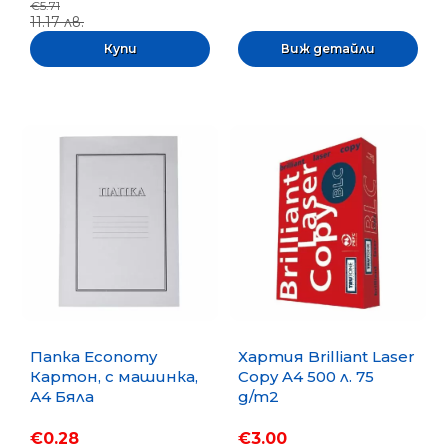
€5.71
11.17 лв.
Виж детайли
Папка Economy
Хартия Brilliant Laser
Картон, с машинка,
Copy A4 500 л. 75
А4 Бяла
g/m2
€0.28
€3.00