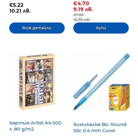
€4.70
€5.22
9.19 лв.
10.21 лв.
€7.85
15.35 лв.
Виж детайли
Хартия Artist A4 500
Химикалка Bic Round
л. 80 g/m2
Stic 0.4 mm Синя