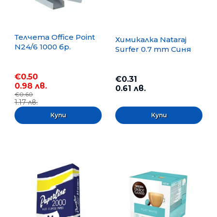
Телчета Office Point
Химикалка Nataraj
N24/6 1000 бр.
Surfer 0.7 mm Синя
€0.50
€0.31
0.98 лв.
0.61 лв.
€0.60
1.17 лв.