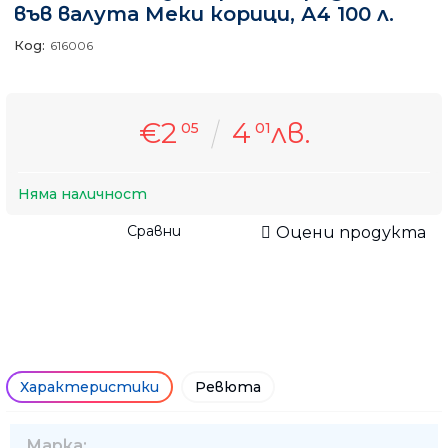
във валута Меки корици, А4 100 л.
Код:
616006
€2
4
лв.
05
01
Няма наличност
Сравни
Оцени продукта
Характеристики
Ревюта
Марка: