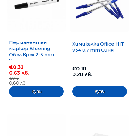
Перманентен
Химикалка Office HIT
маркер Bluering
934 0.7 mm Синя
Объл връх 2-5 mm
Черен
€0.32
€0.10
0.63 лв.
0.20 лв.
€0.41
0.80 лв.