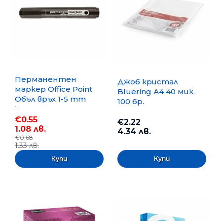
Перманентен
Джоб кристал
маркер Office Point
Bluering А4 40 мик.
Объл връх 1-5 mm
100 бр.
Черен
€0.55
€2.22
1.08 лв.
4.34 лв.
€0.68
1.33 лв.