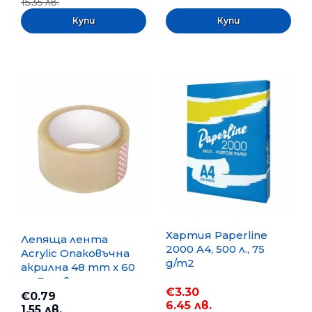
15.35 лв.
Хартия Paperline
Лепяща лента
2000 A4, 500 л., 75
Acrylic Опаковъчна
g/m2
акрилна 48 mm x 60
m, Безцветна
€3.30
€0.79
6.45 лв.
1.55 лв.