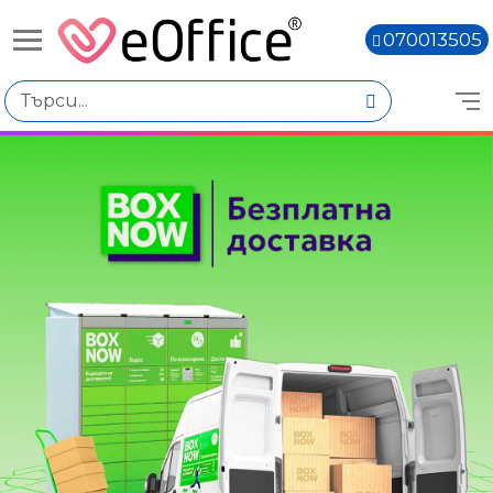
070013505
Книги,