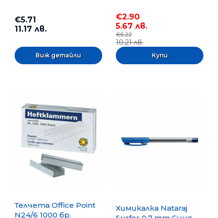
€2.90
€5.71
5.67 лв.
11.17 лв.
€5.22
10.21 лв.
Виж детайли
Телчета Office Point
Химикалка Nataraj
N24/6 1000 бр.
Surfer 0.7 mm Синя