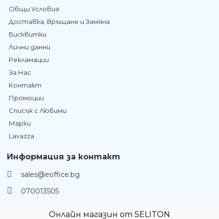
Общи Условия
Доставка, Връщане и Замяна
Бисквитки
Лични данни
Рекламации
За Нас
Контакт
Промоции
Списък с Любими
Марки
Lavazza
Информация за контакт
sales@eoffice.bg
070013505
Онлайн магазин от SELITON