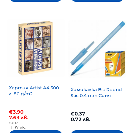
Хартия Artist A4 500
Химикалка Bic Round
л. 80 g/m2
Stic 0.4 mm Синя
€3.90
€0.37
7.63 лв.
0.72 лв.
€6.12
11.97 лв.