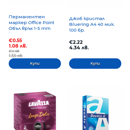
Перманентен
Джоб кристал
маркер Office Point
Bluering А4 40 мик.
Объл връх 1-5 mm
100 бр.
Черен
€0.55
€2.22
1.08 лв.
4.34 лв.
€0.68
1.33 лв.