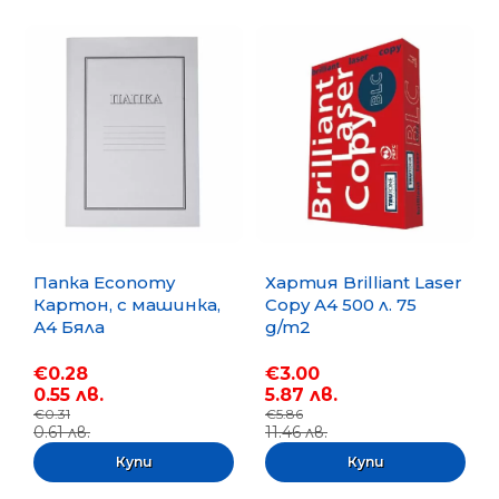
Папка Economy
Хартия Brilliant Laser
Картон, с машинка,
Copy A4 500 л. 75
А4 Бяла
g/m2
€0.28
€3.00
0.55 лв.
5.87 лв.
€0.31
€5.86
0.61 лв.
11.46 лв.