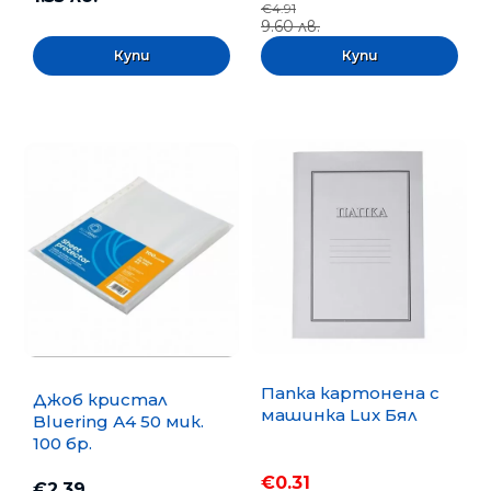
€4.91
9.60 лв.
Папка картонена с
Джоб кристал
машинка Lux Бял
Bluering А4 50 мик.
100 бр.
€0.31
€2.39