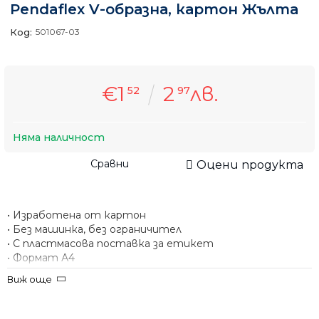
Pendaflex V-образна, картон Жълта
Код:
501067-03
€1
2
лв.
52
97
Няма наличност
Сравни
Оцени продукта
• Изработена от картон
• Без машинка, без ограничител
• С пластмасова поставка за етикет
• Формат А4
Виж още