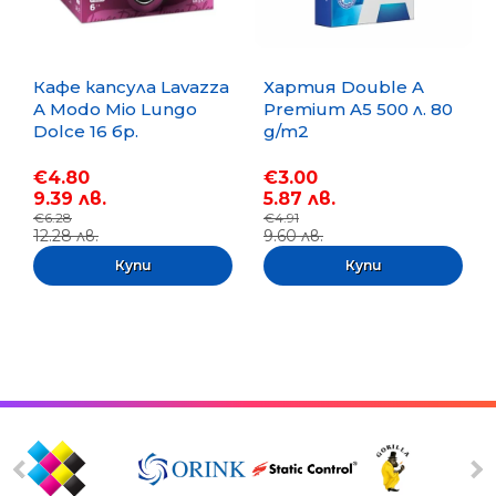
Кафе капсула Lavazza
Хартия Double A
A Modo Mio Lungo
Premium A5 500 л. 80
Dolce 16 бр.
g/m2
€4.80
€3.00
9.39 лв.
5.87 лв.
€6.28
€4.91
12.28 лв.
9.60 лв.