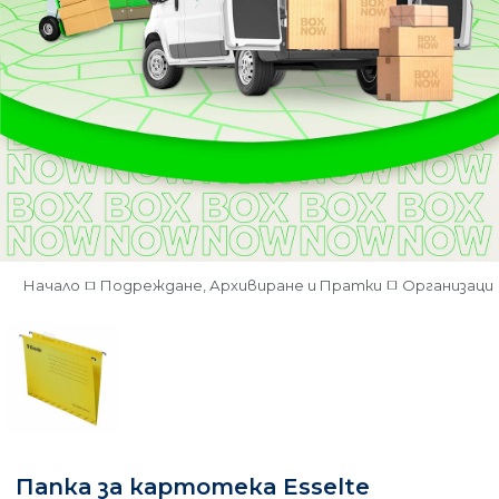
Начало
Подреждане, Архивиране и Пратки
Организация
Папка за картотека Esselte