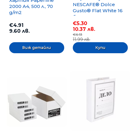
Хартия Paperline
NESCAFE® Dolce
2000 A4, 500 л., 70
Gusto® Flat White 16
g/m2
бр.
€5.30
€4.91
10.37 лв.
9.60 лв.
€6.13
11.99 лв.
Виж детайли