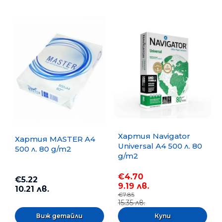
Хартия Navigator
Хартия MASTER A4
Universal A4 500 л. 80
500 л. 80 g/m2
g/m2
€4.70
€5.22
9.19 лв.
10.21 лв.
€7.85
15.35 лв.
Виж детайли