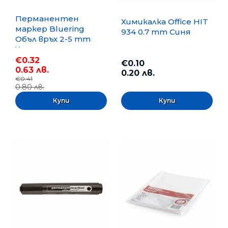
Перманентен
Химикалка Office HIT
маркер Bluering
934 0.7 mm Синя
Объл връх 2-5 mm
Черен
€0.32
€0.10
0.63 лв.
0.20 лв.
€0.41
0.80 лв.