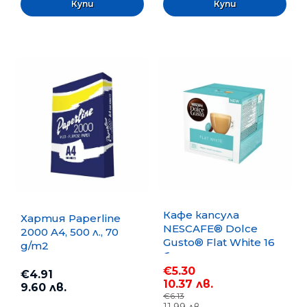
Кафе капсула
Хартия Paperline
NESCAFE® Dolce
2000 A4, 500 л., 70
Gusto® Flat White 16
g/m2
бр.
€5.30
€4.91
10.37 лв.
9.60 лв.
€6.13
11.99 лв.