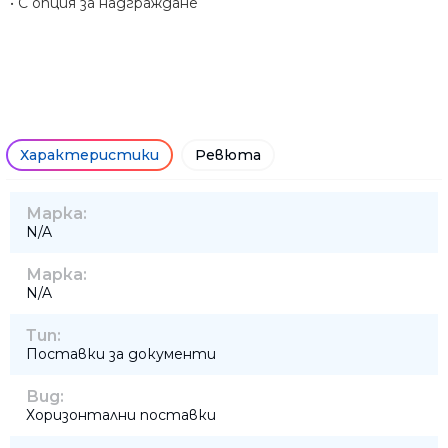
• С опция за надграждане
Характеристики
Ревюта
Марка:
N/A
Марка:
N/A
Тип:
Поставки за документи
Вид:
Хоризонтални поставки