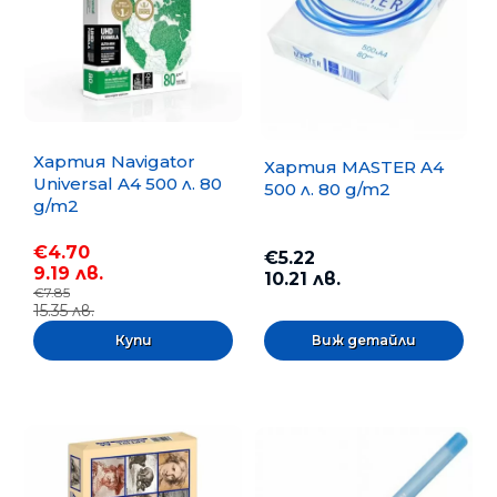
Хартия Navigator
Хартия MASTER A4
Universal A4 500 л. 80
500 л. 80 g/m2
g/m2
€4.70
€5.22
9.19 лв.
10.21 лв.
€7.85
15.35 лв.
Виж детайли