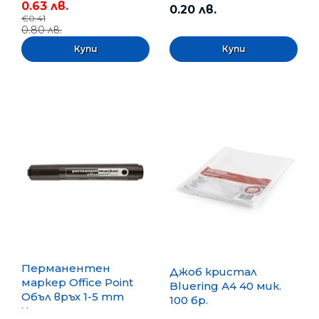
0.63 лв.
0.20 лв.
€0.41
0.80 лв.
Перманентен
Джоб кристал
маркер Office Point
Bluering А4 40 мик.
Объл връх 1-5 mm
100 бр.
Черен