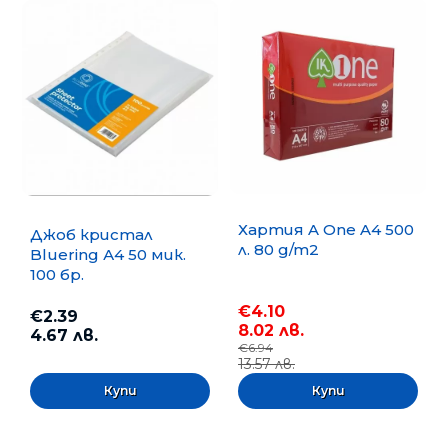
Хартия A One A4 500
Джоб кристал
л. 80 g/m2
Bluering А4 50 мик.
100 бр.
€4.10
€2.39
8.02 лв.
4.67 лв.
€6.94
13.57 лв.