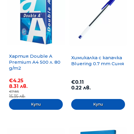
Хартия Double A
Химикалка с капачка
Premium A4 500 л. 80
Bluering 0.7 mm Синя
g/m2
€4.25
€0.11
8.31 лв.
0.22 лв.
€7.85
15.35 лв.