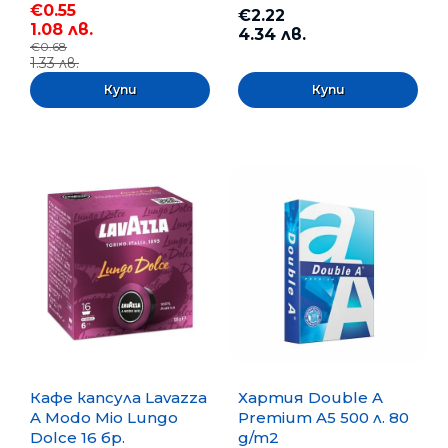
€0.55
€2.22
1.08 лв.
4.34 лв.
€0.68
1.33 лв.
Кафе капсула Lavazza
Хартия Double A
A Modo Mio Lungo
Premium A5 500 л. 80
Dolce 16 бр.
g/m2