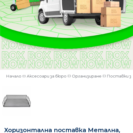
Начало
Аксесоари за бюро
Организиране
Поставки з
Хоризонтална поставка Метална,