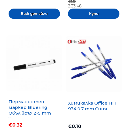
€1.19
2.33 лв.
Виж детайли
Перманентен
Химикалка Office HIT
маркер Bluering
934 0.7 mm Синя
Объл връх 2-5 mm
Черен
€0.32
€0.10