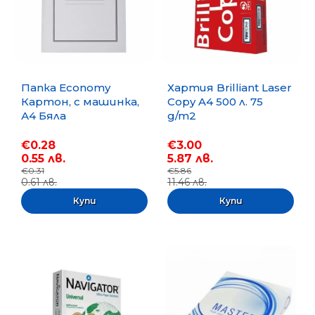
Папка Economy
Хартия Brilliant Laser
Картон, с машинка,
Copy A4 500 л. 75
А4 Бяла
g/m2
€0.28
€3.00
0.55 лв.
5.87 лв.
€0.31
€5.86
0.61 лв.
11.46 лв.