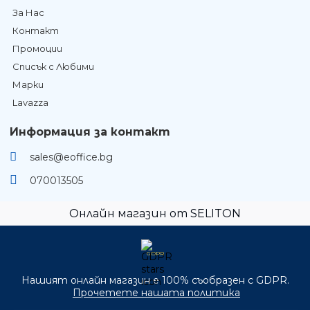
За Нас
Контакт
Промоции
Списък с Любими
Марки
Lavazza
Информация за контакт
sales@eoffice.bg
070013505
Онлайн магазин от SELITON
GDPR
Нашият онлайн магазин е 100% съобразен с GDPR.
Прочетете нашата политика