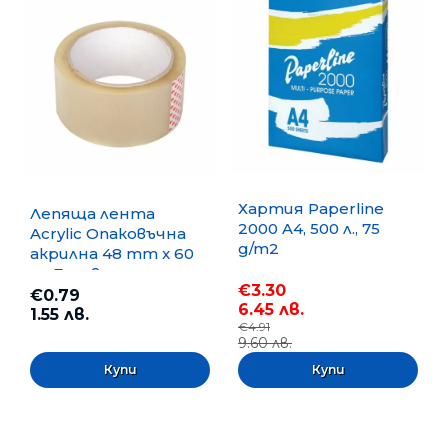
Хартия Paperline
Лепяща лента
2000 A4, 500 л., 75
Acrylic Опаковъчна
g/m2
акрилна 48 mm x 60
m, Безцветна
€3.30
€0.79
6.45 лв.
1.55 лв.
€4.91
9.60 лв.