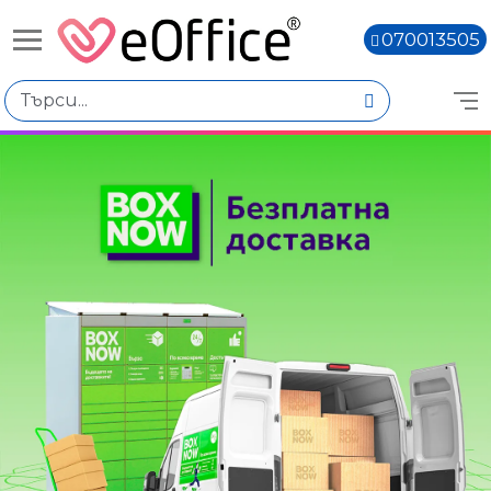
070013505
Книги,