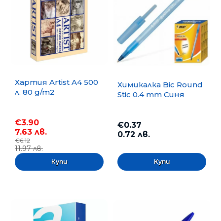
Хартия Artist A4 500
Химикалка Bic Round
л. 80 g/m2
Stic 0.4 mm Синя
€3.90
€0.37
7.63 лв.
0.72 лв.
€6.12
11.97 лв.