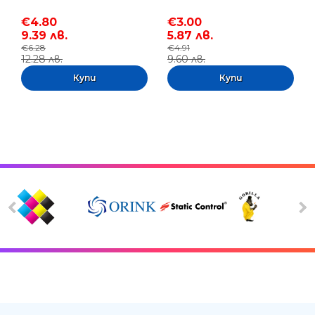
€4.80
€3.00
9.39 лв.
5.87 лв.
€6.28
€4.91
12.28 лв.
9.60 лв.