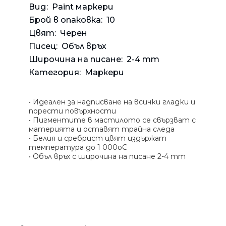
Банкн
Средс
Аксес
Rowenta
Вид:
Paint маркери
Beurer
Брой в опаковка:
10
Арома
Цвят:
Черен
Tefal
Писец:
Объл връх
TV стойки
Широчина на писане:
2-4 mm
Техника
Категория:
Маркери
Офис столове
Закачалки
• Идеален за надписване на всички гладки и
Пейки и табуретки
порести повърхности
• Пигментите в мастилото се свързват с
Шкафове
материята и оставят трайна следа
• Белия и сребрист цвят издържат
Бюра
температура до 1 000оС
Градински маси
• Объл връх с широчина на писане 2-4 mm