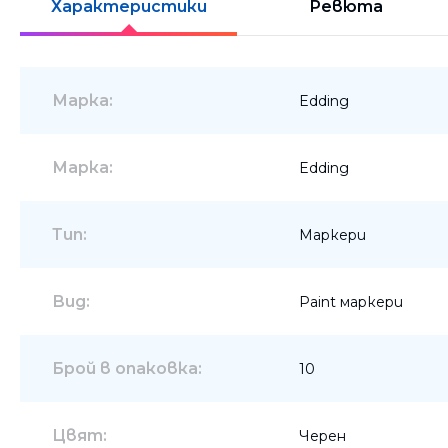
Характеристики
Ревюта
Шкафове
Бюра
Марка:
Edding
Градински маси
Марка:
Edding
Тип:
Маркери
Вид:
Paint маркери
Брой в опаковка:
10
Цвят:
Черен