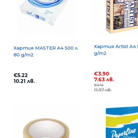
Хартия Artist A4 
Хартия MASTER A4 500 л.
g/m2
80 g/m2
€3.90
€5.22
7.63 лв.
10.21 лв.
€6.12
11.97 лв.