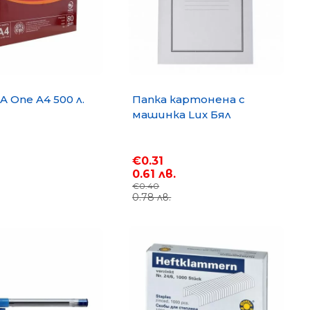
A One A4 500 л.
Папка картонена с
машинка Lux Бял
€0.31
0.61 лв.
€0.40
0.78 лв.