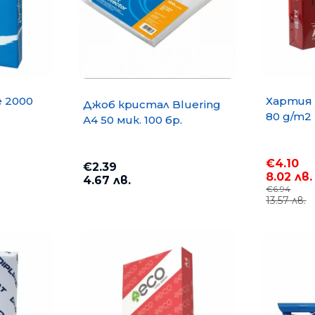
e 2000
Хартия 
Джоб кристал Bluering
80 g/m2
А4 50 мик. 100 бр.
€4.10
€2.39
8.02 лв.
4.67 лв.
€6.94
13.57 лв.