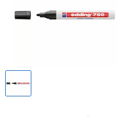
Онл@йн си винаги в час!
%РАЗПРОДАЖБА%
Rowenta
Beurer
Tefal
TV стойки
Техника
Офис столове
Закачалки
Пейки и табуретки