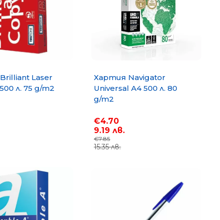
rilliant Laser
Хартия Navigator
500 л. 75 g/m2
Universal A4 500 л. 80
g/m2
€4.70
9.19 лв.
€7.85
15.35 лв.
opy A4 500
Хартия PP Lite A4 500 л. 80
g/m2
€6.35
12.42 лв.