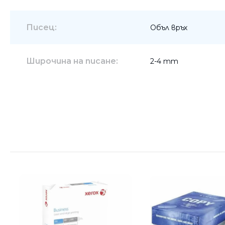
Писец:
Объл връх
Широчина на писане:
2-4 mm