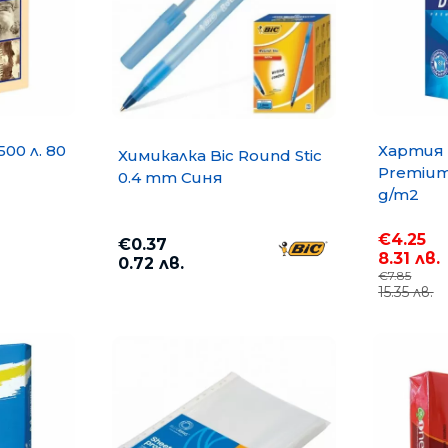
500 л. 80
Хартия 
Химикалка Bic Round Stic
Premium 
0.4 mm Синя
g/m2
€4.25
€0.37
8.31 лв.
0.72 лв.
€7.85
15.35 лв.