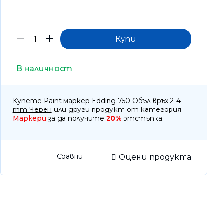
отоброячни машини, Детектори
тва за почистване
оари
тизатори и парфюми
В наличност
Купете
Paint маркер Edding 750 Объл връх 2-4
mm Черен
или други продукт от категория
Маркери
за да получите
20%
отстъпка.
Сравни
Оцени продукта