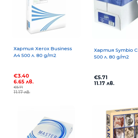
Хартия Xerox Business
Хартия Symbio C
A4 500 л. 80 g/m2
500 л. 80 g/m2
€3.40
€5.71
6.65 лв.
11.17 лв.
€5.71
11.17 лв.
Хартия COPY MATE A4 500
75 g/m2
€3.67
7.18 лв.