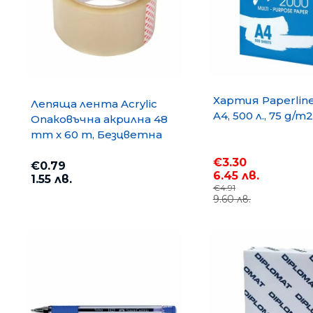
Хартия Paperlin
Лепяща лента Acrylic
A4, 500 л., 75 g/m2
Опаковъчна акрилна 48
mm x 60 m, Безцветна
€3.30
€0.79
6.45 лв.
1.55 лв.
€4.91
9.60 лв.