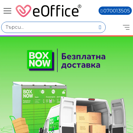
070013505
Книги,