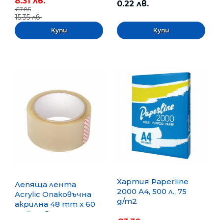
8.31 лв.
0.22 лв.
€7.85
15.35 лв.
Хартия Paperline
Лепяща лента
2000 A4, 500 л., 75
Acrylic Опаковъчна
g/m2
акрилна 48 mm x 60
m, Безцветна