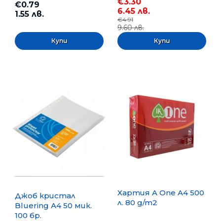
€3.30
€0.79
6.45 лв.
1.55 лв.
€4.91
9.60 лв.
Хартия A One A4 500
Джоб кристал
л. 80 g/m2
Bluering А4 50 мик.
100 бр.