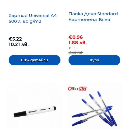
Папка Дело Standard
Хартия Universal A4
Картонена, Бяла
500 л. 80 g/m2
€0.96
€5.22
1.88 лв.
10.21 лв.
€1.19
2.33 лв.
Виж детайли