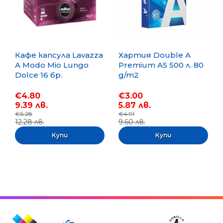
Кафе капсула Lavazza
Хартия Double A
A Modo Mio Lungo
Premium A5 500 л. 80
Dolce 16 бр.
g/m2
€4.80
€3.00
9.39 лв.
5.87 лв.
€6.28
€4.91
12.28 лв.
9.60 лв.