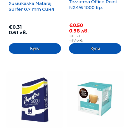
Телчета Office Point
Химикалка Nataraj
N24/6 1000 бр.
Surfer 0.7 mm Синя
€0.50
€0.31
0.98 лв.
0.61 лв.
€0.60
1.17 лв.