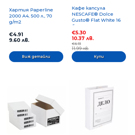
Кафе капсула
Хартия Paperline
NESCAFE® Dolce
2000 A4, 500 л., 70
Gusto® Flat White 16
g/m2
бр.
€5.30
€4.91
10.37 лв.
9.60 лв.
€6.13
11.99 лв.
Виж детайли