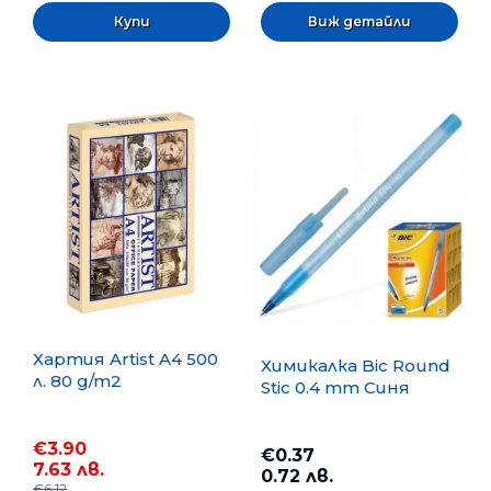
Виж детайли
Хартия Artist A4 500
Химикалка Bic Round
л. 80 g/m2
Stic 0.4 mm Синя
€3.90
€0.37
7.63 лв.
0.72 лв.
€6.12