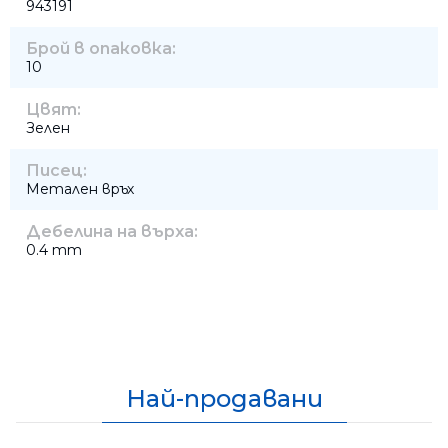
943191
Брой в опаковка:
10
Цвят:
Зелен
Писец:
Метален връх
Дебелина на върха:
0.4 mm
Най-продавани