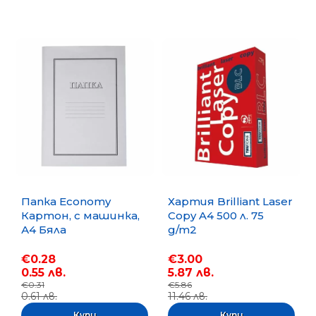
Папка Economy
Хартия Brilliant Laser
Картон, с машинка,
Copy A4 500 л. 75
А4 Бяла
g/m2
€0.28
€3.00
0.55 лв.
5.87 лв.
€0.31
€5.86
0.61 лв.
11.46 лв.