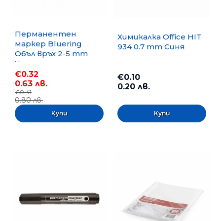
Перманентен
Химикалка Office HIT
маркер Bluering
934 0.7 mm Синя
Объл връх 2-5 mm
Черен
€0.32
€0.10
0.63 лв.
0.20 лв.
€0.41
0.80 лв.