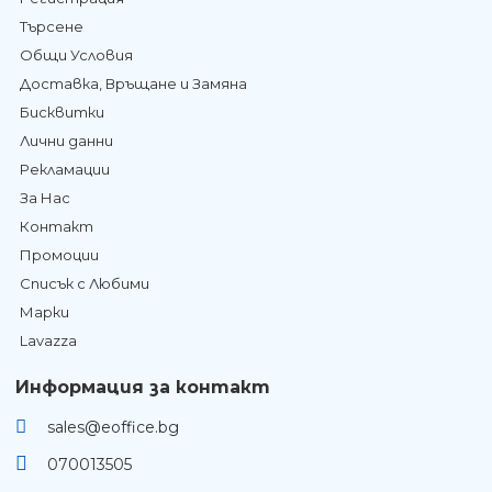
Търсене
Общи Условия
Доставка, Връщане и Замяна
Бисквитки
Лични данни
Рекламации
За Нас
Контакт
Промоции
Списък с Любими
Марки
Lavazza
Информация за контакт
sales@eoffice.bg
070013505