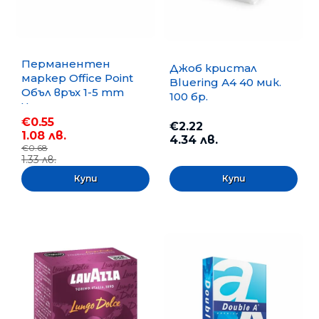
Перманентен
Джоб кристал
маркер Office Point
Bluering А4 40 мик.
Объл връх 1-5 mm
100 бр.
Черен
€0.55
€2.22
1.08 лв.
4.34 лв.
€0.68
1.33 лв.