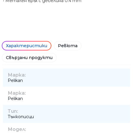
• Метален връх с дебелина 0.4 mm
Характеристики
Ревюта
Свързани продукти
Марка:
Pelikan
Марка:
Pelikan
Тип:
Тънкописци
Модел: