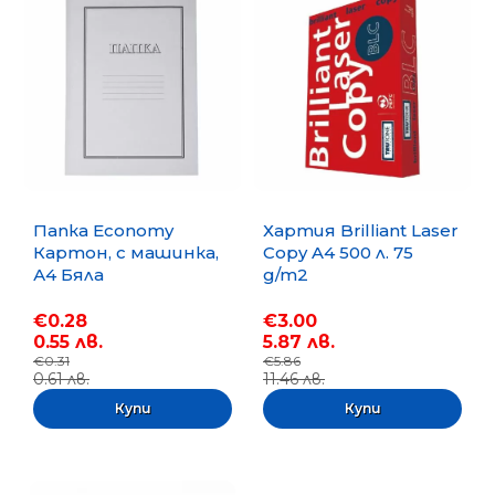
Папка Economy
Хартия Brilliant Laser
Картон, с машинка,
Copy A4 500 л. 75
А4 Бяла
g/m2
€0.28
€3.00
0.55 лв.
5.87 лв.
€0.31
€5.86
0.61 лв.
11.46 лв.