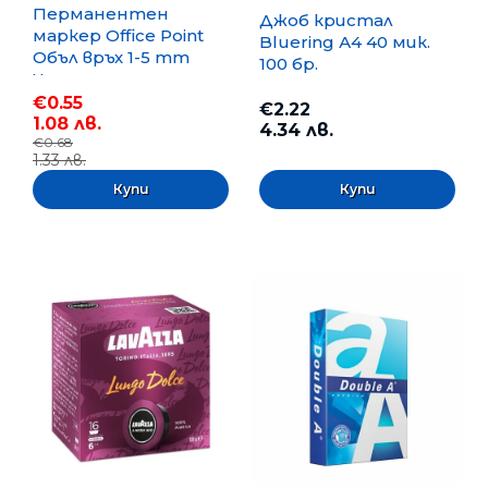
Перманентен
Джоб кристал
маркер Office Point
Bluering А4 40 мик.
Объл връх 1-5 mm
100 бр.
Черен
€0.55
€2.22
1.08 лв.
4.34 лв.
€0.68
1.33 лв.