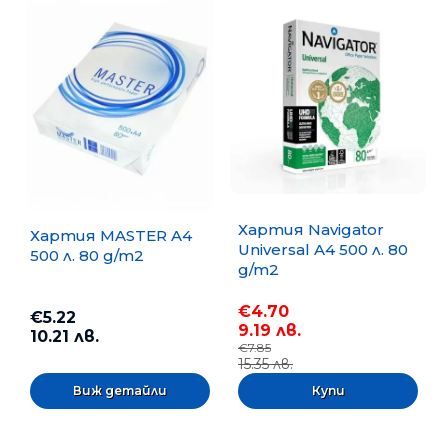
Хартия Navigator
Хартия MASTER A4
Universal A4 500 л. 80
500 л. 80 g/m2
g/m2
€4.70
€5.22
9.19 лв.
10.21 лв.
€7.85
15.35 лв.
Виж детайли