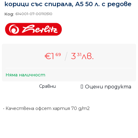
корици със спирала, А5 50 л. с редове
Код:
614001-07-00110510
€1
3
лв.
69
31
Няма наличност
Сравни
Оцени продукта
• Качествена офсет хартия 70 g/m2