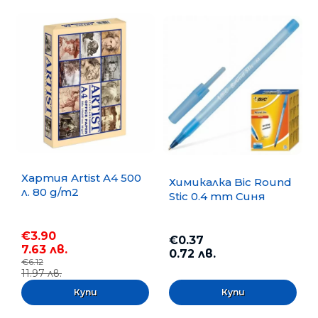
Хартия Artist A4 500
Химикалка Bic Round
л. 80 g/m2
Stic 0.4 mm Синя
€3.90
€0.37
7.63 лв.
0.72 лв.
€6.12
11.97 лв.