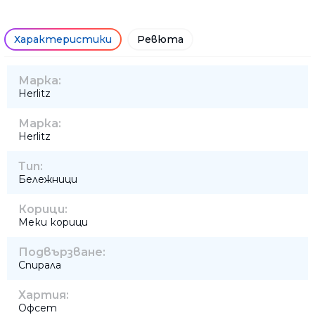
Характеристики
Ревюта
Марка:
Herlitz
Марка:
Herlitz
Тип:
Бележници
Корици:
Меки корици
Подвързване:
Спирала
Хартия:
Офсет