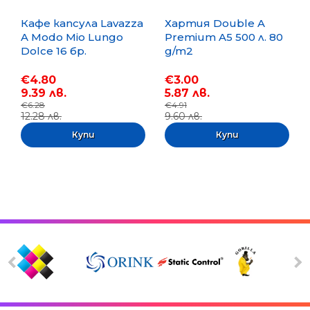
Кафе капсула Lavazza
Хартия Double A
A Modo Mio Lungo
Premium A5 500 л. 80
Dolce 16 бр.
g/m2
€4.80
€3.00
9.39 лв.
5.87 лв.
€6.28
€4.91
12.28 лв.
9.60 лв.