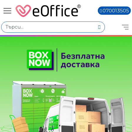
070013505
Книги,