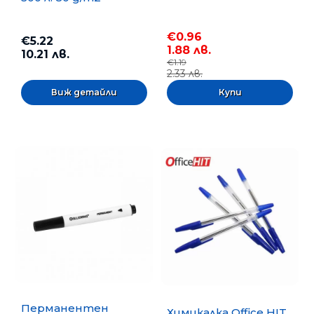
€0.96
€5.22
1.88 лв.
10.21 лв.
€1.19
2.33 лв.
Виж детайли
Перманентен
Химикалка Office HIT