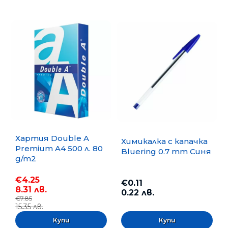
Хартия Double A
Химикалка с капачка
Premium A4 500 л. 80
Bluering 0.7 mm Синя
g/m2
€4.25
€0.11
8.31 лв.
0.22 лв.
€7.85
15.35 лв.