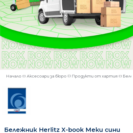
Начало
Аксесоари за бюро
Продукти от хартия
Бел
Бележник Herlitz X-book Меки сини