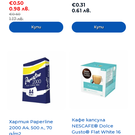
€0.50
€0.31
0.98 лв.
0.61 лв.
€0.60
1.17 лв.
Кафе капсула
Хартия Paperline
NESCAFE® Dolce
2000 A4, 500 л., 70
Gusto® Flat White 16
g/m2