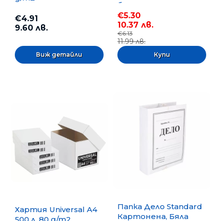
бр.
€5.30
€4.91
10.37 лв.
9.60 лв.
€6.13
11.99 лв.
Виж детайли
Папка Дело Standard
Хартия Universal A4
Картонена, Бяла
500 л. 80 g/m2