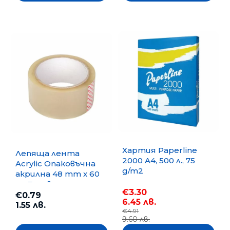
Хартия Paperline
Лепяща лента
2000 A4, 500 л., 75
Acrylic Опаковъчна
g/m2
акрилна 48 mm x 60
m, Безцветна
€3.30
€0.79
6.45 лв.
1.55 лв.
€4.91
9.60 лв.