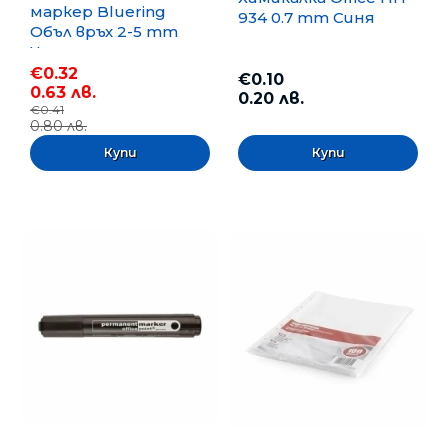
маркер Bluering
934 0.7 mm Синя
Объл връх 2-5 mm
Черен
€0.32
€0.10
0.63 лв.
0.20 лв.
€0.41
0.80 лв.