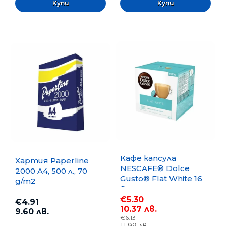
Кафе капсула
Хартия Paperline
NESCAFE® Dolce
2000 A4, 500 л., 70
Gusto® Flat White 16
g/m2
бр.
€5.30
€4.91
10.37 лв.
9.60 лв.
€6.13
11.99 лв.