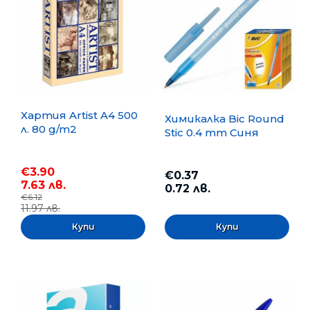
Хартия Artist A4 500
Химикалка Bic Round
л. 80 g/m2
Stic 0.4 mm Синя
€3.90
€0.37
7.63 лв.
0.72 лв.
€6.12
11.97 лв.