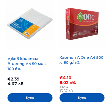
Хартия A One A4 500
Джоб кристал
л. 80 g/m2
Bluering А4 50 мик.
100 бр.
€4.10
€2.39
8.02 лв.
4.67 лв.
€6.94
13.57 лв.