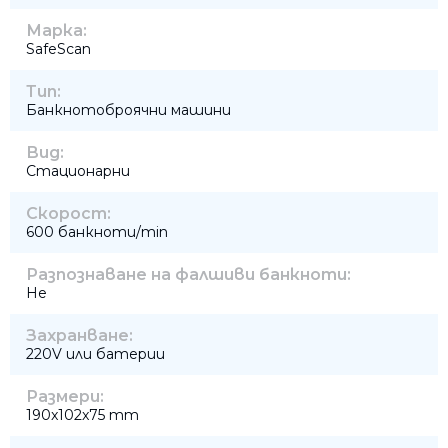
Марка:
SafeScan
Тип:
Банкнотоброячни машини
Вид:
Стационарни
Скорост:
600 банкноти/min
Разпознаване на фалшиви банкноти:
Не
Захранване:
220V или батерии
Размери:
190x102x75 mm