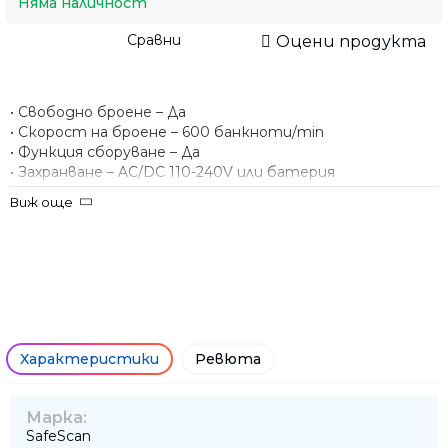
Няма наличност
Сравни
Оцени продукта
• Свободно броене – Да
• Скорост на броене – 600 банкноти/min
• Функция сборуване – Да
• Захранване – AC/DC 110-240V или батерия
• Преносима – Да
Виж още
• С включен в цената адаптер
• Размери – 190x102x75 mm
• Тегло – 400 g
• Гаранция – 2 години
• Сертификат CE
Характеристики
Ревюта
Марка:
SafeScan