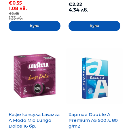
€0.55
€2.22
1.08 лв.
4.34 лв.
€0.68
1.33 лв.
Кафе капсула Lavazza
Хартия Double A
A Modo Mio Lungo
Premium A5 500 л. 80
Dolce 16 бр.
g/m2