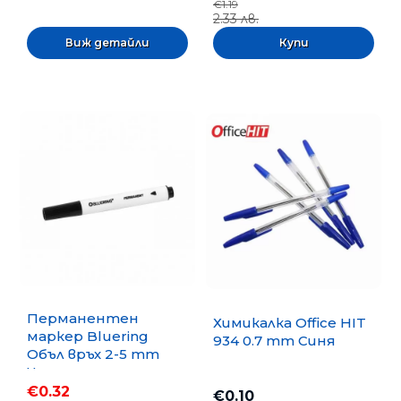
€1.19
2.33 лв.
Виж детайли
Перманентен
Химикалка Office HIT
маркер Bluering
934 0.7 mm Синя
Объл връх 2-5 mm
Черен
€0.32
€0.10