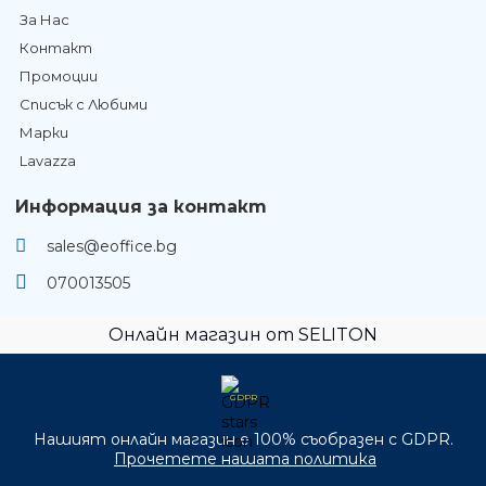
За Нас
Контакт
Промоции
Списък с Любими
Марки
Lavazza
Информация за контакт
sales@eoffice.bg
070013505
Онлайн магазин от SELITON
GDPR
Нашият онлайн магазин е 100% съобразен с GDPR.
Прочетете нашата политика