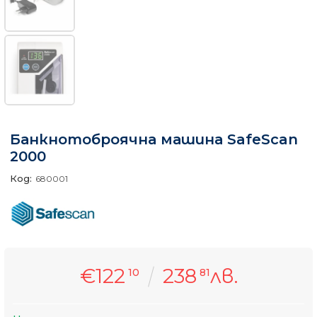
Банкнотоброячна машина SafeScan
2000
Код:
680001
€122
238
лв.
10
81