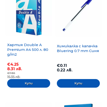
Хартия Double A
Химикалка с капачка
Premium A4 500 л. 80
Bluering 0.7 mm Синя
g/m2
€4.25
€0.11
8.31 лв.
0.22 лв.
€7.85
15.35 лв.