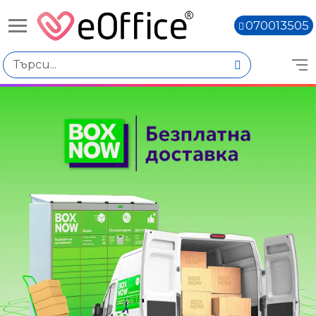
070013505
Книги,