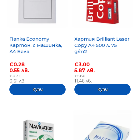
Папка Economy
Хартия Brilliant Laser
Картон, с машинка,
Copy A4 500 л. 75
А4 Бяла
g/m2
€0.28
€3.00
0.55 лв.
5.87 лв.
€0.31
€5.86
0.61 лв.
11.46 лв.