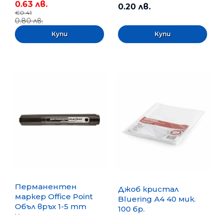
0.63 лв.
0.20 лв.
€0.41
0.80 лв.
Перманентен
Джоб кристал
маркер Office Point
Bluering А4 40 мик.
Объл връх 1-5 mm
100 бр.
Черен