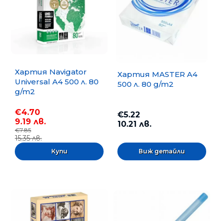
Хартия Navigator
Хартия MASTER A4
Universal A4 500 л. 80
500 л. 80 g/m2
g/m2
€4.70
€5.22
9.19 лв.
10.21 лв.
€7.85
15.35 лв.
Виж детайли