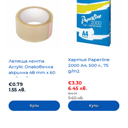
Хартия Paperline
Лепяща лента
2000 A4, 500 л., 75
Acrylic Опаковъчна
g/m2
акрилна 48 mm x 60
m, Безцветна
€3.30
€0.79
6.45 лв.
1.55 лв.
€4.91
9.60 лв.