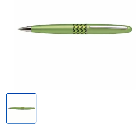
Онл@йн си винаги в час!
%РАЗПРОДАЖБА%
Rowenta
Beurer
Tefal
TV стойки
Техника
Офис столове
Закачалки
Пейки и табуретки