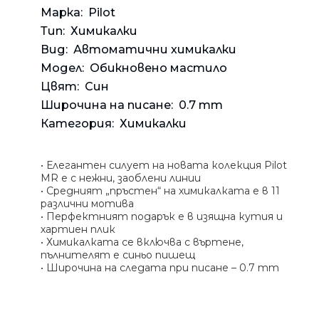
Банкн
Средс
Аксес
Rowenta
Марка:
Pilot
Beurer
Тип:
Химикалки
Арома
Tefal
Вид:
Автоматични химикалки
Модел:
Обикновено мастило
TV стойки
Цвят:
Син
Техника
Широчина на писане:
0.7 mm
Офис столове
Категория:
Химикалки
Закачалки
Пейки и табуретки
• Елегантен силует на новата колекция Pilot
Шкафове
MR е с нежни, заоблени линии
• Средният „пръстен“ на химикалката е в 11
Бюра
различни мотива
• Перфектният подарък е в изящна кутия и
Градински маси
хартиен плик
• Химикалката се включва с въртене,
пълнителят е синьо пишещ
• Широчина на следата при писане – 0.7 mm