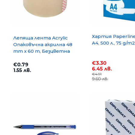
Хартия Paperlin
Лепяща лента Acrylic
A4, 500 л., 75 g/m2
Опаковъчна акрилна 48
mm x 60 m, Безцветна
€3.30
€0.79
6.45 лв.
1.55 лв.
€4.91
9.60 лв.