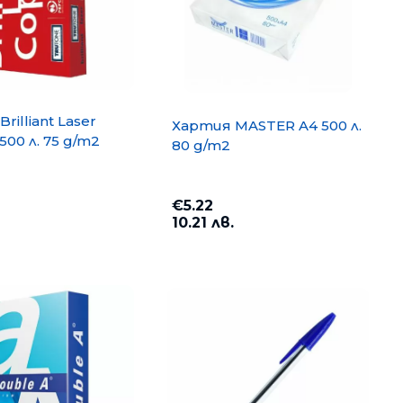
rilliant Laser
Хартия MASTER A4 500 л.
500 л. 75 g/m2
80 g/m2
€5.22
10.21 лв.
opy A4 500
Хартия PP Lite A4 500 л. 80
g/m2
€6.35
12.42 лв.