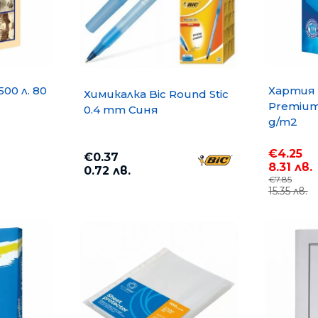
500 л. 80
Хартия 
Химикалка Bic Round Stic
Premium 
0.4 mm Синя
g/m2
€4.25
€0.37
8.31 лв.
0.72 лв.
€7.85
15.35 лв.