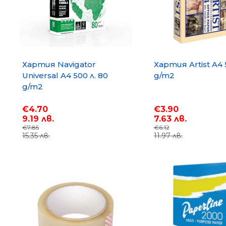
Хартия Navigator
Хартия Artist A4 
Universal A4 500 л. 80
g/m2
g/m2
€4.70
€3.90
9.19 лв.
7.63 лв.
€7.85
€6.12
15.35 лв.
11.97 лв.