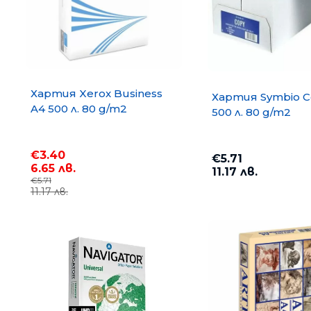
Хартия Xerox Business
Хартия Symbio C
A4 500 л. 80 g/m2
500 л. 80 g/m2
€3.40
€5.71
6.65 лв.
11.17 лв.
€5.71
11.17 лв.
Хартия COPY MATE A4 500
75 g/m2
€3.67
7.18 лв.