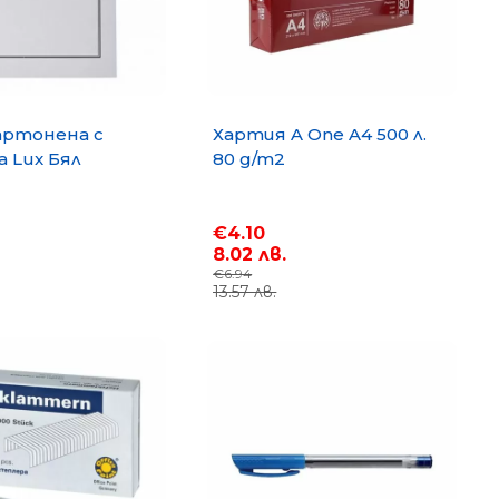
артонена с
Хартия A One A4 500 л.
 Lux Бял
80 g/m2
€4.10
8.02 лв.
€6.94
13.57 лв.