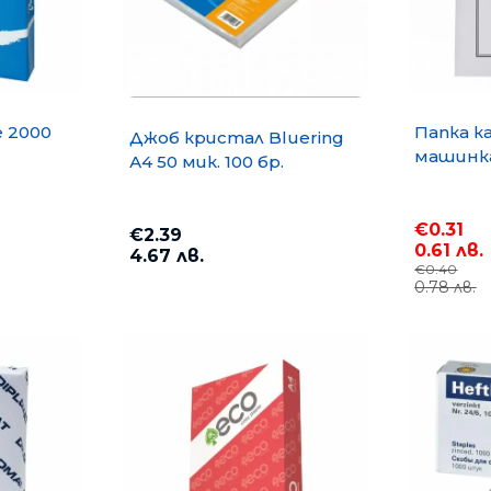
e 2000
Папка к
Джоб кристал Bluering
машинка
А4 50 мик. 100 бр.
€0.31
€2.39
0.61 лв.
4.67 лв.
€0.40
0.78 лв.