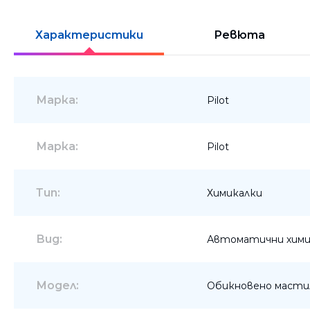
Шкафове
Характеристики
Ревюта
Бюра
Градински маси
Марка:
Pilot
Марка:
Pilot
Тип:
Химикалки
Вид:
Автоматични хими
Модел:
Обикновено масти