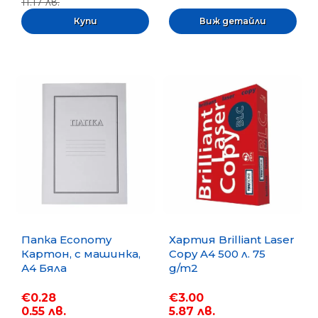
11.17 лв.
Виж детайли
Папка Economy
Хартия Brilliant Laser
Картон, с машинка,
Copy A4 500 л. 75
А4 Бяла
g/m2
€0.28
€3.00
0.55 лв.
5.87 лв.