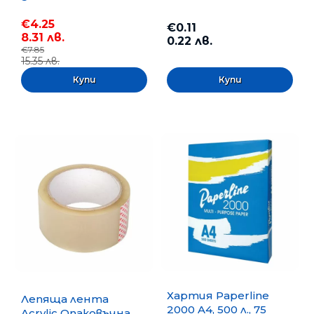
€4.25
€0.11
8.31 лв.
0.22 лв.
€7.85
15.35 лв.
Хартия Paperline
Лепяща лента
2000 A4, 500 л., 75
Acrylic Опаковъчна