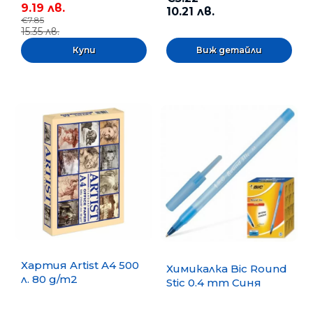
9.19 лв.
10.21 лв.
€7.85
15.35 лв.
Виж детайли
Хартия Artist A4 500
Химикалка Bic Round
л. 80 g/m2
Stic 0.4 mm Синя