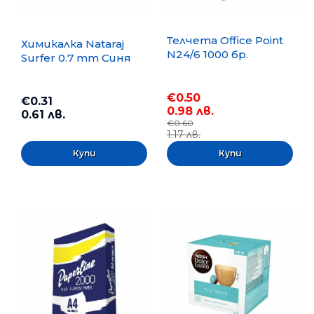
Телчета Office Point
Химикалка Nataraj
N24/6 1000 бр.
Surfer 0.7 mm Синя
€0.50
€0.31
0.98 лв.
0.61 лв.
€0.60
1.17 лв.