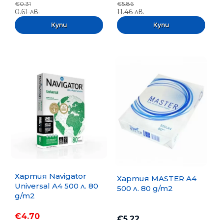
€0.31
€5.86
0.61 лв.
11.46 лв.
Хартия Navigator
Хартия MASTER A4
Universal A4 500 л. 80
500 л. 80 g/m2
g/m2
€4.70
€5.22