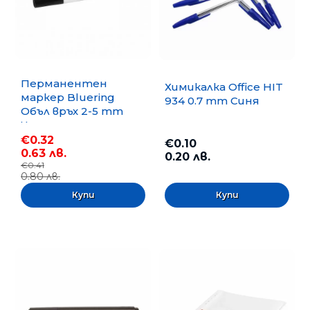
Перманентен
Химикалка Office HIT
маркер Bluering
934 0.7 mm Синя
Объл връх 2-5 mm
Черен
€0.32
€0.10
0.63 лв.
0.20 лв.
€0.41
0.80 лв.