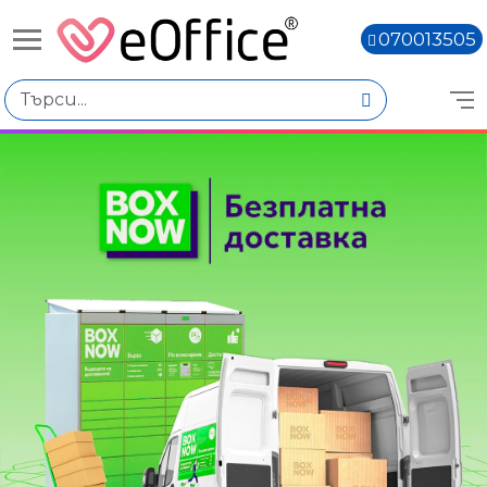
070013505
Книги,