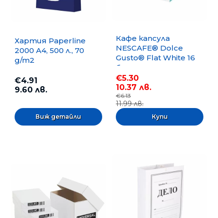
Кафе капсула
Хартия Paperline
NESCAFE® Dolce
2000 A4, 500 л., 70
Gusto® Flat White 16
g/m2
бр.
€5.30
€4.91
10.37 лв.
9.60 лв.
€6.13
11.99 лв.
Виж детайли