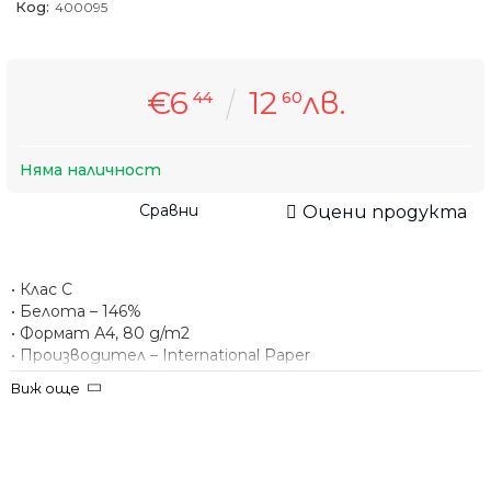
Код:
400095
€6
12
лв.
44
60
Няма наличност
Сравни
Оцени продукта
• Клас C
• Белота – 146%
• Формат А4, 80 g/m2
• Производител – International Paper
Виж още