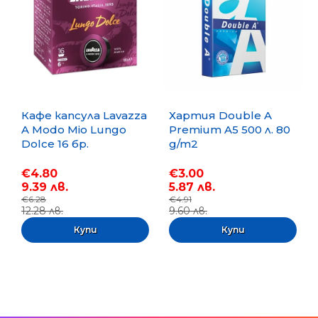
Кафе капсула Lavazza
Хартия Double A
A Modo Mio Lungo
Premium A5 500 л. 80
Dolce 16 бр.
g/m2
€4.80
€3.00
9.39 лв.
5.87 лв.
€6.28
€4.91
12.28 лв.
9.60 лв.