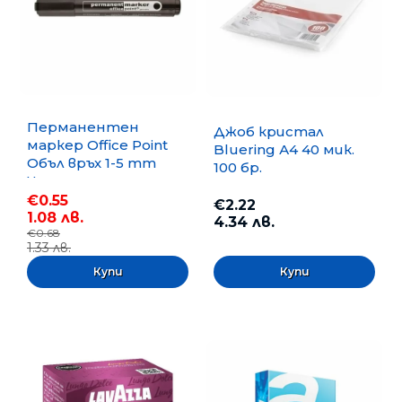
Перманентен
Джоб кристал
маркер Office Point
Bluering А4 40 мик.
Объл връх 1-5 mm
100 бр.
Черен
€0.55
€2.22
1.08 лв.
4.34 лв.
€0.68
1.33 лв.