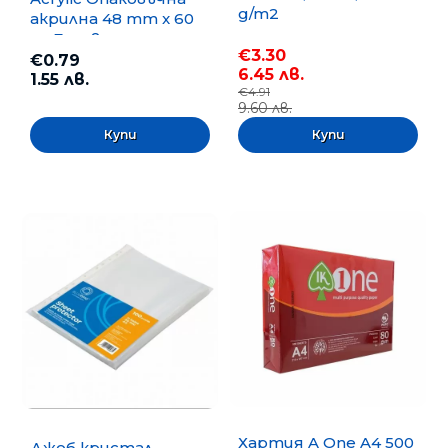
g/m2
акрилна 48 mm x 60
m, Безцветна
€3.30
€0.79
6.45 лв.
1.55 лв.
€4.91
9.60 лв.
Хартия A One A4 500
Джоб кристал