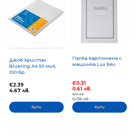
Папка картонена с
Джоб кристал
машинка Lux Бял
Bluering А4 50 мик.
100 бр.
€0.31
€2.39
0.61 лв.
4.67 лв.
€0.40
0.78 лв.