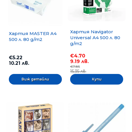
Хартия Navigator
Хартия MASTER A4
Universal A4 500 л. 80
500 л. 80 g/m2
g/m2
€4.70
€5.22
9.19 лв.
10.21 лв.
€7.85
15.35 лв.
Виж детайли