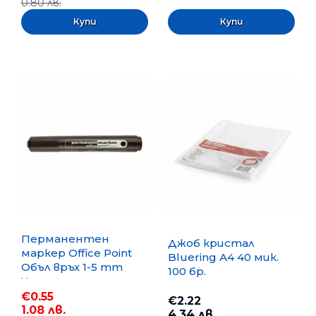
0.80 лв.
Перманентен
Джоб кристал
маркер Office Point
Bluering А4 40 мик.
Объл връх 1-5 mm
100 бр.
Черен
€0.55
€2.22
1.08 лв.
4.34 лв.