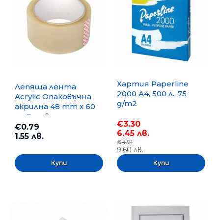
Хартия Paperline
Лепяща лента
2000 A4, 500 л., 75
Acrylic Опаковъчна
g/m2
акрилна 48 mm x 60
m, Безцветна
€3.30
€0.79
6.45 лв.
1.55 лв.
€4.91
9.60 лв.