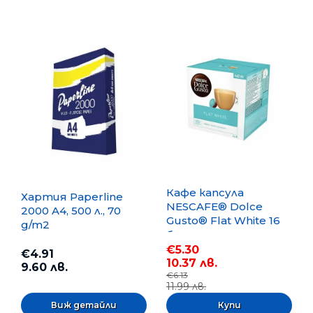
Кафе капсула
Хартия Paperline
NESCAFE® Dolce
2000 A4, 500 л., 70
Gusto® Flat White 16
g/m2
бр.
€5.30
€4.91
10.37 лв.
9.60 лв.
€6.13
11.99 лв.
Виж детайли