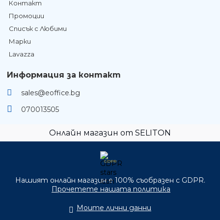
Контакт
Промоции
Списък с Любими
Марки
Lavazza
Информация за контакт
sales@eoffice.bg
070013505
Онлайн магазин от SELITON
GDPR
Нашият онлайн магазин е 100% съобразен с GDPR.
Прочетете нашата политика
Моите лични данни