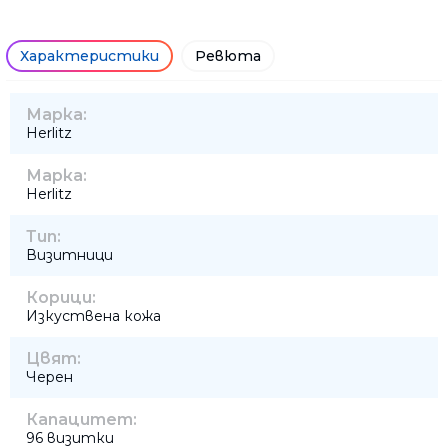
Характеристики
Ревюта
Марка:
Herlitz
Марка:
Herlitz
Тип:
Визитници
Корици:
Изкуствена кожа
Цвят:
Черен
Капацитет:
96 визитки