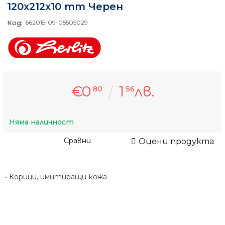
120x212x10 mm Черен
Код:
662015-09-05505029
€0
1
лв.
80
56
Няма наличност
Сравни
Оцени продукта
• Корици, имитиращи кожа