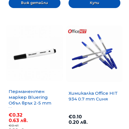
Виж детайли
Перманентен
Химикалка Office HIT
маркер Bluering
934 0.7 mm Синя
Объл връх 2-5 mm
Черен
€0.32
€0.10
0.63 лв.
0.20 лв.
€0.41