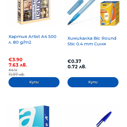
Хартия Artist A4 500
Химикалка Bic Round
л. 80 g/m2
Stic 0.4 mm Синя
€3.90
€0.37
7.63 лв.
0.72 лв.
€6.12
11.97 лв.