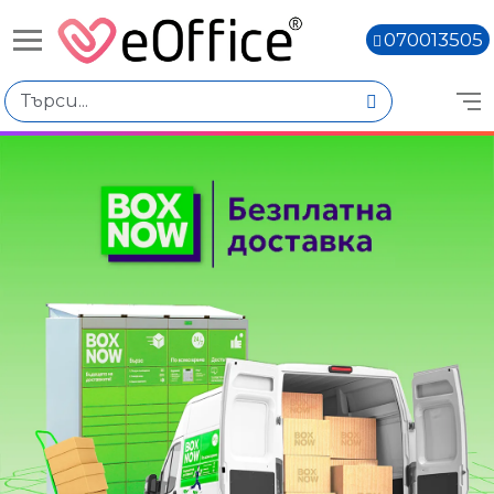
070013505
Книги,