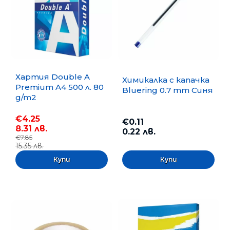
Хартия Double A
Химикалка с капачка
Premium A4 500 л. 80
Bluering 0.7 mm Синя
g/m2
€4.25
€0.11
8.31 лв.
0.22 лв.
€7.85
15.35 лв.