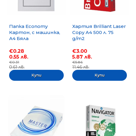
Папка Economy
Хартия Brilliant Laser
Картон, с машинка,
Copy A4 500 л. 75
А4 Бяла
g/m2
€0.28
€3.00
0.55 лв.
5.87 лв.
€0.31
€5.86
0.61 лв.
11.46 лв.