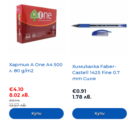
Хартия A One A4 500
Химикалка Faber-
л. 80 g/m2
Castell 1425 Fine 0.7
mm Синя
€4.10
€0.91
8.02 лв.
1.78 лв.
€6.94
13.57 лв.