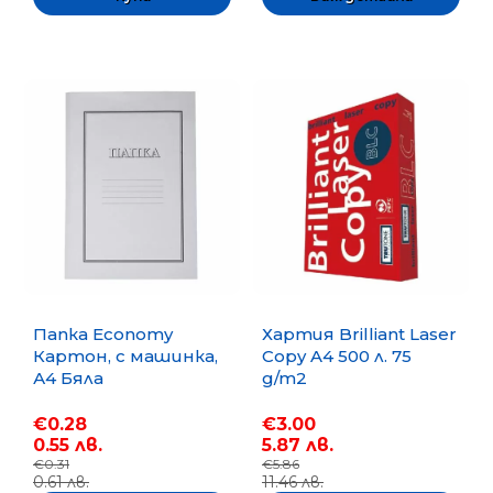
Папка Economy
Хартия Brilliant Laser
Картон, с машинка,
Copy A4 500 л. 75
А4 Бяла
g/m2
€0.28
€3.00
0.55 лв.
5.87 лв.
€0.31
€5.86
0.61 лв.
11.46 лв.