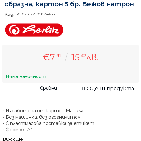
образна, картон 5 бр. Бежов натрон
Код:
501023-22-05874458
€7
15
лв.
91
47
Няма наличност
Сравни
Оцени продукта
• Изработена от картон Манила
• Без машинка, без ограничител
• С пластмасова поставка за етикет
• Формат А4
• 5 броя в опаковка
Виж още