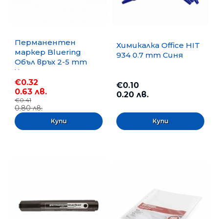
Перманентен
Химикалка Office HIT
маркер Bluering
934 0.7 mm Синя
Объл връх 2-5 mm
Черен
€0.32
€0.10
0.63 лв.
0.20 лв.
€0.41
0.80 лв.