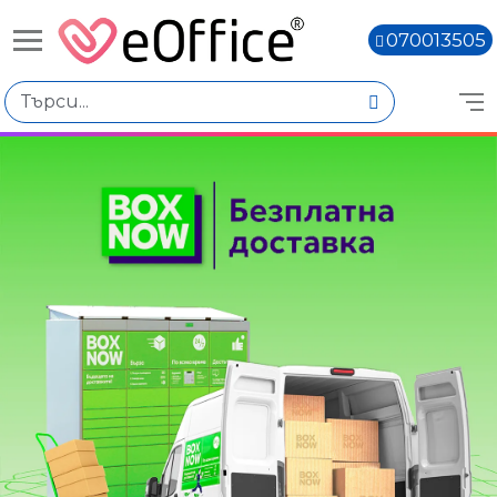
070013505
Книги,