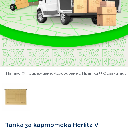
Начало
Подреждане, Архивиране и Пратки
Организация
Папка за картотека Herlitz V-