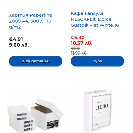
Кафе капсула
Хартия Paperline
NESCAFE® Dolce
2000 A4, 500 л., 70
Gusto® Flat White 16
g/m2
бр.
€5.30
€4.91
10.37 лв.
9.60 лв.
€6.13
11.99 лв.
Виж детайли