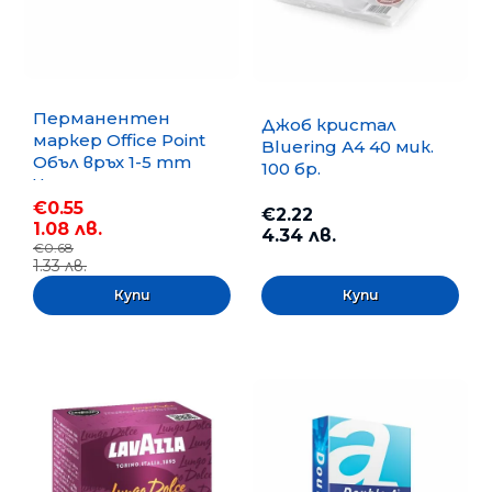
Перманентен
Джоб кристал
маркер Office Point
Bluering А4 40 мик.
Объл връх 1-5 mm
100 бр.
Черен
€0.55
€2.22
1.08 лв.
4.34 лв.
€0.68
1.33 лв.