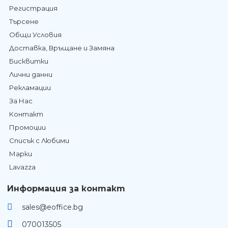
Регистрация
Търсене
Общи Условия
Доставка, Връщане и Замяна
Бисквитки
Лични данни
Рекламации
За Нас
Контакт
Промоции
Списък с Любими
Марки
Lavazza
Информация за контакт
sales@eoffice.bg
070013505