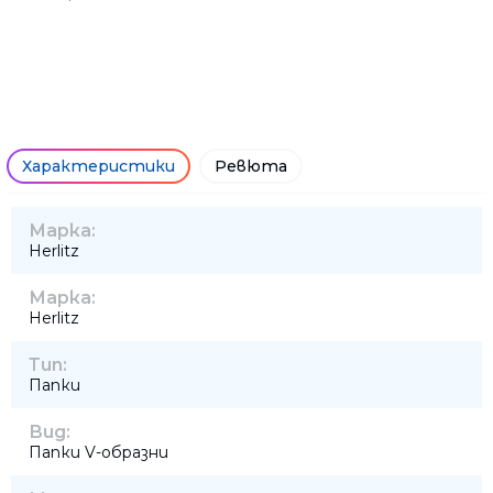
• С метална шина за окачване
Характеристики
Ревюта
Марка:
Herlitz
Марка:
Herlitz
Тип:
Папки
Вид:
Папки V-образни