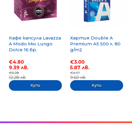
Кафе капсула Lavazza
Хартия Double A
A Modo Mio Lungo
Premium A5 500 л. 80
Dolce 16 бр.
g/m2
€4.80
€3.00
9.39 лв.
5.87 лв.
€6.28
€4.91
12.28 лв.
9.60 лв.