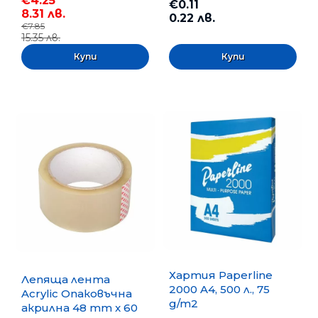
€4.25
€0.11
8.31 лв.
0.22 лв.
€7.85
15.35 лв.
Хартия Paperline
Лепяща лента
2000 A4, 500 л., 75
Acrylic Опаковъчна
g/m2
акрилна 48 mm x 60