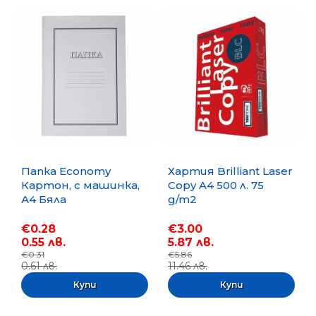
Папка Economy
Хартия Brilliant Laser
Картон, с машинка,
Copy A4 500 л. 75
А4 Бяла
g/m2
€0.28
€3.00
0.55 лв.
5.87 лв.
€0.31
€5.86
0.61 лв.
11.46 лв.