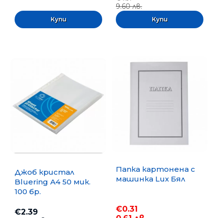
9.60 лв.
Папка картонена с
Джоб кристал
машинка Lux Бял
Bluering А4 50 мик.
100 бр.
€0.31
€2.39