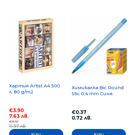
Хартия Artist A4 500
Химикалка Bic Round
л. 80 g/m2
Stic 0.4 mm Синя
€3.90
€0.37
7.63 лв.
0.72 лв.
€6.12
11.97 лв.