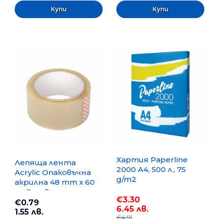
Хартия Paperline
Лепяща лента
2000 A4, 500 л., 75
Acrylic Опаковъчна
g/m2
акрилна 48 mm x 60
m, Безцветна
€3.30
€0.79
6.45 лв.
1.55 лв.
€4.91