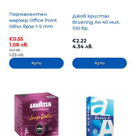
Перманентен
Джоб кристал
маркер Office Point
Bluering А4 40 мик.
Объл връх 1-5 mm
100 бр.
Черен
€0.55
€2.22
1.08 лв.
4.34 лв.
€0.68
1.33 лв.