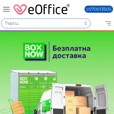
070013505
Книги,