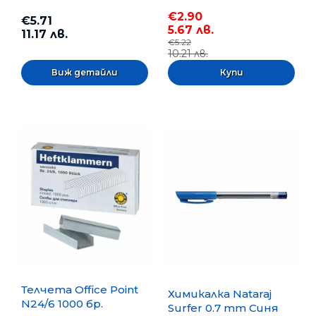
€2.90
€5.71
5.67 лв.
11.17 лв.
€5.22
10.21 лв.
Виж детайли
Телчета Office Point
Химикалка Nataraj
N24/6 1000 бр.
Surfer 0.7 mm Синя