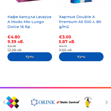
Кафе капсула Lavazza
Хартия Double A
A Modo Mio Lungo
Premium A5 500 л. 80
Dolce 16 бр.
g/m2
€4.80
€3.00
9.39 лв.
5.87 лв.
€6.28
€4.91
12.28 лв.
9.60 лв.