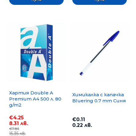
Хартия Double A
Химикалка с капачка
Premium A4 500 л. 80
Bluering 0.7 mm Синя
g/m2
€4.25
€0.11
8.31 лв.
0.22 лв.
€7.85
15.35 лв.