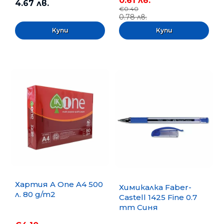
0.61 лв.
4.67 лв.
€0.40
0.78 лв.
Хартия A One A4 500
Химикалка Faber-
л. 80 g/m2
Castell 1425 Fine 0.7
mm Синя