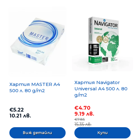
Хартия Navigator
Хартия MASTER A4
Universal A4 500 л. 80
500 л. 80 g/m2
g/m2
€4.70
€5.22
9.19 лв.
10.21 лв.
€7.85
15.35 лв.
Виж детайли