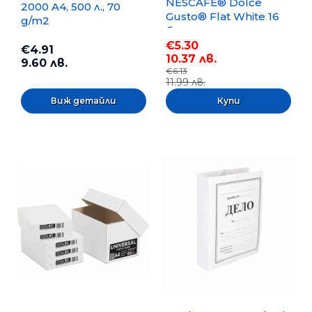
NESCAFE® Dolce
2000 A4, 500 л., 70
Gusto® Flat White 16
g/m2
бр.
€5.30
€4.91
10.37 лв.
9.60 лв.
€6.13
11.99 лв.
Виж детайли