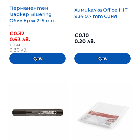
Перманентен
Химикалка Office HIT
маркер Bluering
934 0.7 mm Синя
Объл връх 2-5 mm
Черен
€0.32
€0.10
0.63 лв.
0.20 лв.
€0.41
0.80 лв.