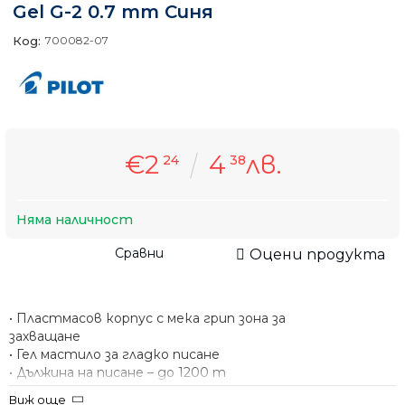
Gel G-2 0.7 mm Синя
Код:
700082-07
€2
4
лв.
24
38
Няма наличност
Сравни
Оцени продукта
• Пластмасов корпус с мека грип зона за
захващане
• Гел мастило за гладко писане
• Дължина на писане – до 1200 m
• Широчина на следата при писане – 0.7 mm
Виж още