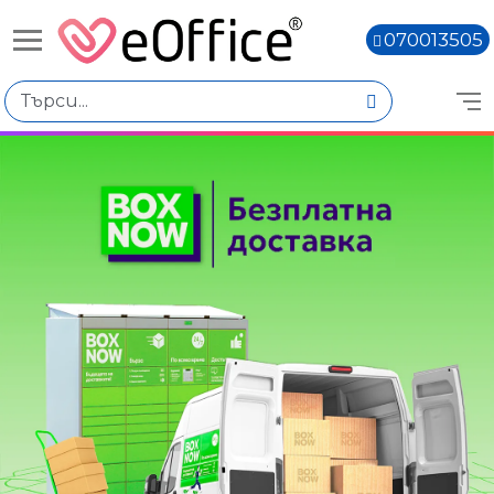
070013505
Книги,