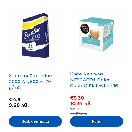
Кафе капсула
Хартия Paperline
NESCAFE® Dolce
2000 A4, 500 л., 70
Gusto® Flat White 16
g/m2
бр.
€5.30
€4.91
10.37 лв.
9.60 лв.
€6.13
11.99 лв.
Виж детайли