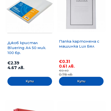
Папка картонена с
Джоб кристал
машинка Lux Бял
Bluering А4 50 мик.
100 бр.
€0.31
€2.39
0.61 лв.
4.67 лв.
€0.40
0.78 лв.