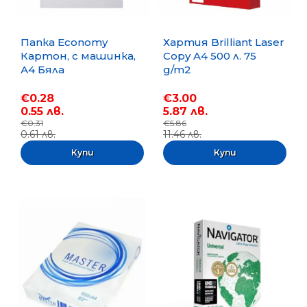
Папка Economy
Хартия Brilliant Laser
Картон, с машинка,
Copy A4 500 л. 75
А4 Бяла
g/m2
€0.28
€3.00
0.55 лв.
5.87 лв.
€0.31
€5.86
0.61 лв.
11.46 лв.