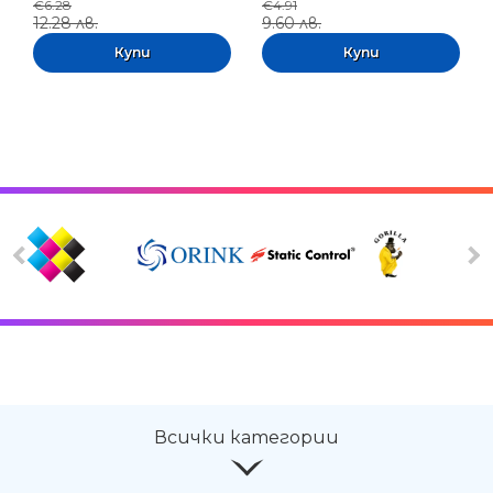
€6.28
€4.91
12.28 лв.
9.60 лв.
Всички категории