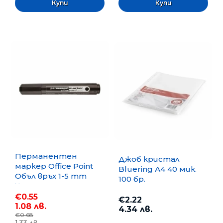
Перманентен
Джоб кристал
маркер Office Point
Bluering А4 40 мик.
Объл връх 1-5 mm
100 бр.
Черен
€0.55
€2.22
1.08 лв.
4.34 лв.
€0.68