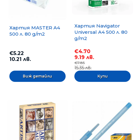
Хартия Navigator
Хартия MASTER A4
Universal A4 500 л. 80
500 л. 80 g/m2
g/m2
€4.70
€5.22
9.19 лв.
10.21 лв.
€7.85
15.35 лв.
Виж детайли