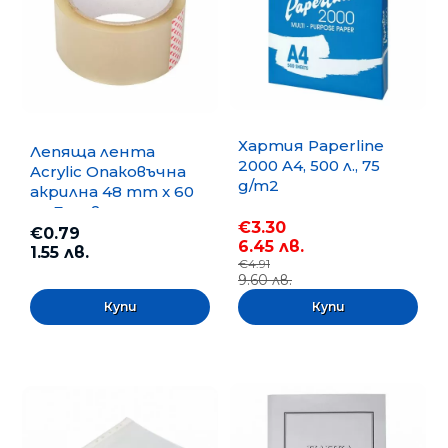
Хартия Paperline
Лепяща лента
2000 A4, 500 л., 75
Acrylic Опаковъчна
g/m2
акрилна 48 mm x 60
m, Безцветна
€3.30
€0.79
6.45 лв.
1.55 лв.
€4.91
9.60 лв.