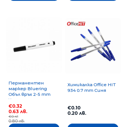
Перманентен
Химикалка Office HIT
маркер Bluering
934 0.7 mm Синя
Объл връх 2-5 mm
Черен
€0.32
€0.10
0.63 лв.
0.20 лв.
€0.41
0.80 лв.