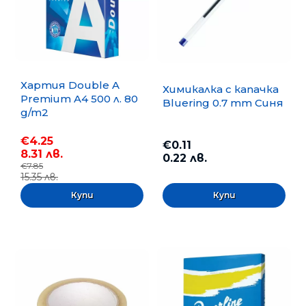
Хартия Double A
Химикалка с капачка
Premium A4 500 л. 80
Bluering 0.7 mm Синя
g/m2
€4.25
€0.11
8.31 лв.
0.22 лв.
€7.85
15.35 лв.