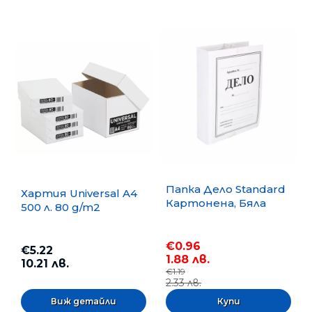
Папка Дело Standard
Хартия Universal A4
Картонена, Бяла
500 л. 80 g/m2
€0.96
€5.22
1.88 лв.
10.21 лв.
€1.19
2.33 лв.
Виж детайли