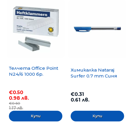
Телчета Office Point
Химикалка Nataraj
N24/6 1000 бр.
Surfer 0.7 mm Синя
€0.50
€0.31
0.98 лв.
0.61 лв.
€0.60
1.17 лв.