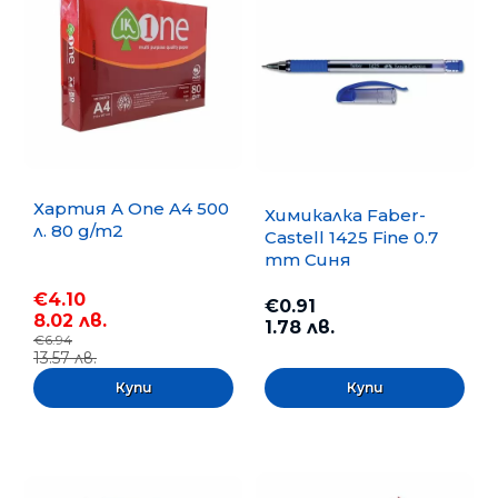
Хартия A One A4 500
Химикалка Faber-
л. 80 g/m2
Castell 1425 Fine 0.7
mm Синя
€4.10
€0.91
8.02 лв.
1.78 лв.
€6.94
13.57 лв.