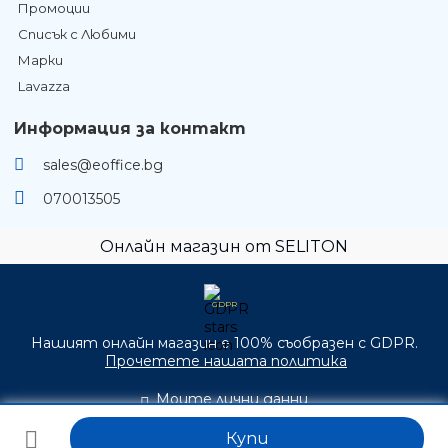
Промоции
Списък с Любими
Марки
Lavazza
Информация за контакт
sales@eoffice.bg
070013505
Онлайн магазин от SELITON
GDPR
Нашият онлайн магазин е 100% съобразен с GDPR.
Прочетете нашата политика
Моите лични данни