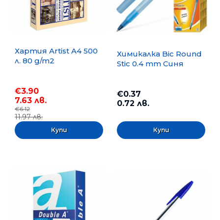
Хартия Artist A4 500
Химикалка Bic Round
л. 80 g/m2
Stic 0.4 mm Синя
€3.90
€0.37
7.63 лв.
0.72 лв.
€6.12
11.97 лв.